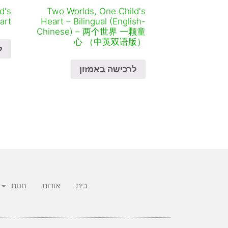
d's
Two Worlds, One Child's
art
Heart – Bilingual (English-
Chinese) – 两个世界 一颗童
心 （中英双语版）
ל
לרכישה באמזון
בית
אודות
חנות