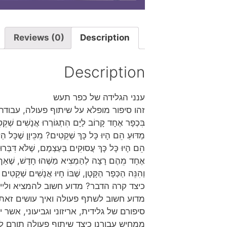
Reviews (0)
Description
Description
ענני הגלידה של כפר תעש
זהו סיפור מופלא על שיתוף פעולה, עבודת צ
בִּכְפָר אֶחָד קָרוֹב לַיָּם הִתְגּוֹרְרוּ אֲנָשִׁים שְׁקֵ
מַדּוּעַ הֵם הָיוּ כָּל כָּךְ שְׁקֵטִים? מִכֵּיוָן שֶׁכָּל 
הֵם הָיוּ כָּל כָּךְ עֲסוּקִים בְּעַצְמָם, שֶׁלֹּא דִּבְּרו
אֶחָד מֵהֶם רָצָה לְהַמְצִיא מַשֶּׁהוּ חָדָשׁ, שֶׁאַף 
וְהִנֵּה הַכְּפָר הַקָּטָן, שֶׁבּוֹ חָיוּ אֲנָשִׁים שְׁקֵטִים 
כיצד קרה הדבר? מדוע חשוב להמציא וליי
מדוע חשוב לשתף פעולה ואיך עושים זאת
סיפורם של גלידית, אריזוני וגביעוני, אשר
ממחיש עבורנו כיצד שיתוף פעולה תורם ל