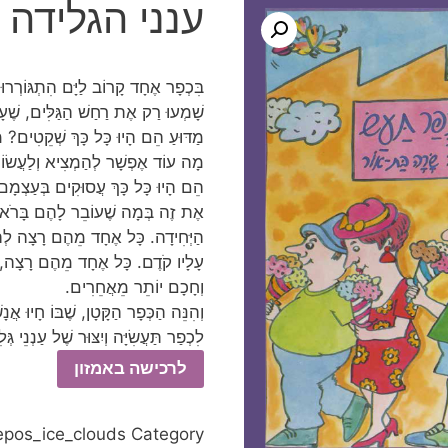
ענני הגלידה
בִּכְפָר אֶחָד קָרוֹב לַיָּם הִתְגּוֹרְרוּ
שָׁמְעוּ רַק אֶת רַחַשׁ הַגַּלִּים, שֶׁעָ
מַדּוּעַ הֵם הָיוּ כָּל כָּךְ שְׁקֵטִים? מִכ
מָה עוֹד אֶפְשָׁר לְהַמְצִיא וְלַעֲשׂו
הֵם הָיוּ כָּל כָּךְ עֲסוּקִים בְּעַצְמָם, 
אֶת זֶה בְּמָה שֶׁעוֹבֵר לָהֶם בָּרֹאשׁ.
הַיְּחִידָה. כָּל אֶחָד מֵהֶם רָצָה לְ
עָלָיו קֹדֶם. כָּל אֶחָד מֵהֶם רָצָה, שׁ
וְחָכָם יוֹתֵר מֵאֲחֵרִים.
וְהִנֵּה הַכְּפָר הַקָּטָן, שֶׁבּוֹ חָיוּ אֲ
לִכְפַר תַּעֲשִׂיָּה וְיִצּוּר שֶׁל עַנְנֵי גּ
לרכישה באמזון
epos_ice_clouds
Category: