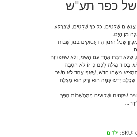
 של כפר תע"ש
 אֲנָשִׁים שְׁקֵטִים. כָּל כָּךְ שְׁקֵטִים, שֶׁבָּרֶקַע
לָה מִן הַיָּם.
ֵּיוָן שֶׁכָּל הַזְּמַן הָיוּ עֲסוּקִים בְּמַחְשְׁבוֹת
ֹת.
שֶׁלֹּא דִּבְּרוּ אֶחָד עִם הַשֵּׁנִי, וְלֹא שִׁתְּפוּ זֶה
 בְּסוֹד נְגַלֶּה לָכֶם כִּי זוֹ לֹא הַסִּבָּה
הַמְצִיא מַשֶּׁהוּ חָדָשׁ, שֶׁאַף אֶחָד לֹא חָשַׁב
ֶכֻּלָּם יֵדְעוּ כַּמָּה הוּא וְרַק הוּא מֻצְלָח
נָשִׁים שְׁקֵטִים וּשְׁקוּעִים בַּמַּחְשָׁבוֹת הָפַךְ
ְלִידָה…
SKU:
ילדים