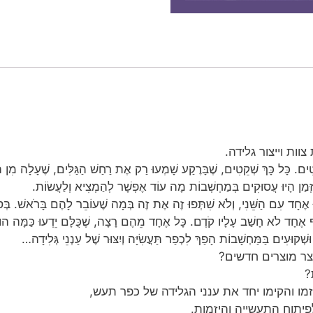
וות וייצור גלידה.
טִים. כָּל כָּךְ שְׁקֵטִים, שֶׁבָּרֶקַע שָׁמְעוּ רַק אֶת רַחַשׁ הַגַּלִּים, שֶׁעָלָה מִן הַ
הַזְּמַן הָיוּ עֲסוּקִים בְּמַחְשְׁבוֹת מָה עוֹד אֶפְשָׁר לְהַמְצִיא וְלַעֲשׂוֹת.
ּ אֶחָד עִם הַשֵּׁנִי, וְלֹא שִׁתְּפוּ זֶה אֶת זֶה בְּמָה שֶׁעוֹבֵר לָהֶם בָּרֹאשׁ. בְּסוֹ
אֶחָד לֹא חָשַׁב עָלָיו קֹדֶם. כָּל אֶחָד מֵהֶם רָצָה, שֶׁכֻּלָּם יֵדְעוּ כַּמָּה הו
וּשְׁקוּעִים בַּמַּחְשָׁבוֹת הָפַךְ לִכְפַר תַּעֲשִׂיָּה וְיִצּוּר שֶׁל עַנְנֵי גְּלִידָה…
צר מוצרים חדשים?
?
 יזמו והקימו יחד את ענני הגלידה של כפר תעש,
פיתוח התעשייה והיזמות.