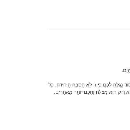
יָּם.
ד נְגַלֶּה לָכֶם כִּי זוֹ לֹא הַסִּבָּה הַיְּחִידָה. כָּל
ּא וְרַק הוּא מֻצְלָח וְחָכָם יוֹתֵר מֵאֲחֵרִים.