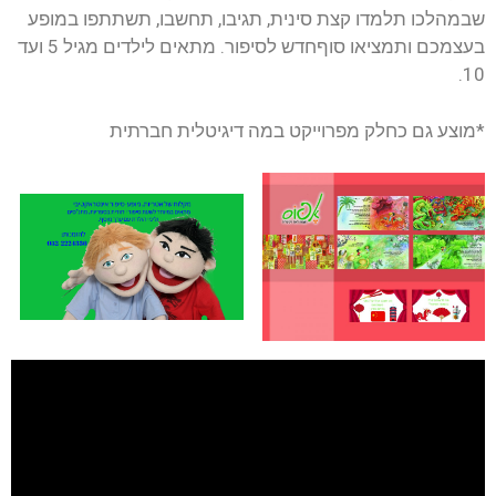
שבמהלכו תלמדו קצת סינית, תגיבו, תחשבו, תשתתפו במופע
בעצמכם ותמציאו סוףחדש לסיפור. מתאים לילדים מגיל 5 ועד
10.
*מוצע גם כחלק מפרוייקט במה דיגיטלית חברתית