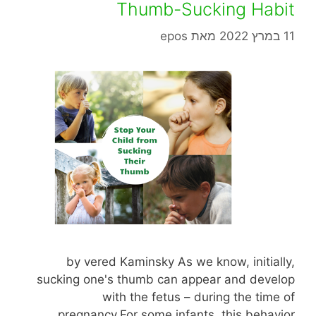
Thumb-Sucking Habit
11 במרץ 2022
מאת
epos
by vered Kaminsky As we know, initially,
sucking one's thumb can appear and develop
with the fetus – during the time of
pregnancy.For some infants, this behavior