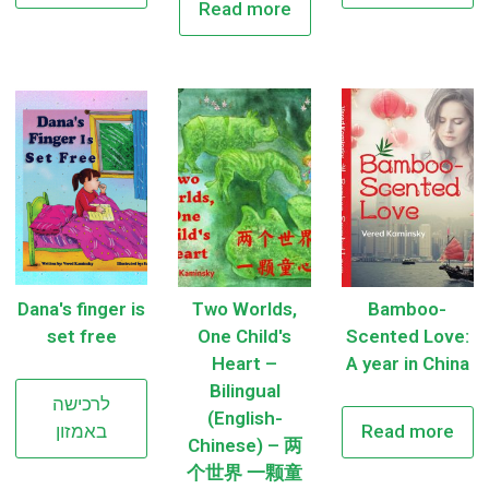
Read more
Dana's finger is
Two Worlds,
Bamboo-
set free
One Child's
Scented Love:
Heart –
A year in China
Bilingual
לרכישה
(English-
Read more
באמזון
Chinese) – 两
个世界 一颗童