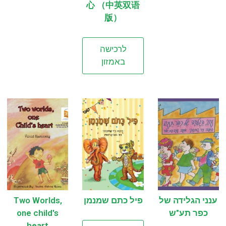
心 （中英双语
版）
לרכישה
באמזון
ענני הגלידה של
פיל כתם שמנמן
Two Worlds,
כפר תע"ש
one child's
heart