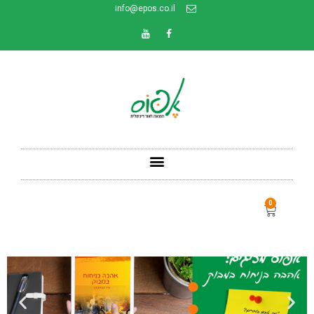
info@epos.co.il
0