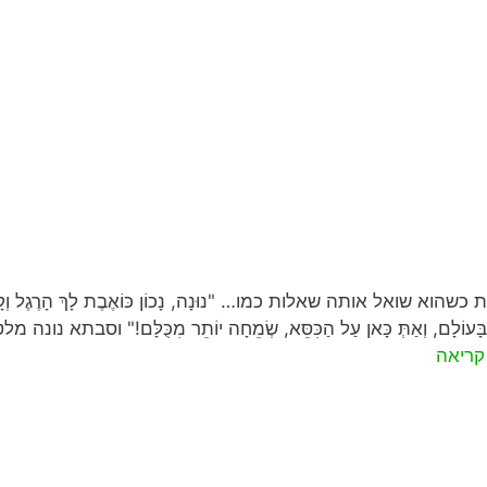
ל אותה שאלות כמו… "נוּנָה, נָכוֹן כּוֹאֶבֶת לָךְ הָרֶגֶל וְקָשֶׁה לָךְ ל
ים בָּעוֹלָם, וְאַתְּ כָּאן עַל הַכִּסֵּא, שְׂמֵחָה יוֹתֵר מִכֻּלָּם!" וסבתא נונ
קריאה