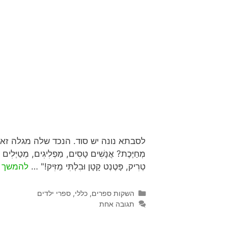
לסבתא נונה יש סוד. הנכד שלה מגלה זאת כשהוא שוא
מְחַיֶּכֶת? אֲנָשִׁים טָסִים, מַפְלִיגִים, מְטַיְּלִ
טְרִיק, פָּטֶנְט קָטָן וּבִלְתִּי מַזִּיק!" …
להמשך 
השקות ספרים
,
כללי
,
ספרי ילדים
תגובה אחת