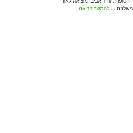
 הסופרת זוהר אביב, מוציאה לאור
א משלבת …
להמשך קריאה