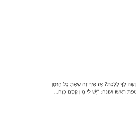
ָלֶכֶת? אָז אֵיךְ זֶה שֶׁאַתְּ כָּל הַזְּמַן
ה מלטפת ראשו ועונה: "יֵשׁ לִי מִין קֶסֶם כָּזֶה…