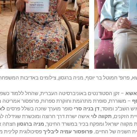
, פרופ' חמוטל בר יוסף, מניה ברגסון, צילומים באדיבות המשפחה
אשא
– זקן הסטודנטים באוניברסיטה העברית, שהחל ללמוד כשפרש מעבודתו בגיל 67. עד
ף
– משוררת, סופרת מתרגמת וחוקרת ספרות, פרופסור אמריטה מאו
ש השב"כ ומוסד,
דן בניה סרי
סופר מוערך שזכה בשלל פרסים
לא
ית הזקנים,
תקווה לוי
אישה ישרת דרך חרוצה ומוכשרת שגידלה ל
ת מקווה ישראל ומפקח בכיר במשרד החינוך,
מניה ברגסון
 השניה של החיים
.
פרופסור
עמיה ליבליך
פסיכולוגית קלינית מרצ