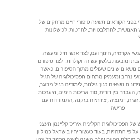
ף בפני הקוראים תשעה סיפורי חיים מרתקים של
 צוהר לנבכי הנפש האנושית, להתלבטויות, לחרטות, לכישלונות
נשי אקדמיה, חינוך ועט, לצד אנשי חיל ומעשה.
בת ומובעות בלשון עשירה וקולחת. לצד סיפורם
נושאים שונים שעולים מתוך הסיפורים, כאשר
י נרחב ומעמיק מתחום הפסיכולוגיה של הגיל
דונים נושאים כגון: גילנות, לימודים בגיל מבוגר,
ברה בין דורית, סוד אריכות הימים, היערכות
זוגית, דמנציה ,יצירתיות בזקנה ,התמודדות עם
פרישה
של הפסיכולוגית הקלינית איריס קליינמן העצני
על פי התחזיות, בעוד כעשור יחיו בישראל כמיליון
צב תוחלת החיים עולה משנה לשנה הספר רלוונטי