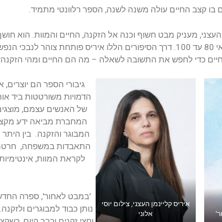
ולם בו קצב החיים עולה משנה לשנה, הספר רלוונטי מתמיד.
העצני, מעניק מבט חשוף וכנה אל הזקנה, החיים והמוות. הוא חוש
מבוגרים פורצי דרך בגילאי 80 עד 100. דרך הסיפורים הללו איריס פותחת
חיים כדי לחפש את התשובה לשאלה – מה הם החיים ומהי הזקנה?
גיבורי הספר הם יוצרים, א
הדמויות משורטטות ביד אוה
של האנשים עצמם, מוצגים 
המחברת מביאה ידע מקצוע
המבוגר והזקנה. בין היתר ני
התאבדות במשפחה, חרטה, הע
לקראת המוות, אינטימיות 
'במבט לאחור', ספרה החדש 
איריס קליינמן העצני, צילום יוסי
נותן כבוד למבוגרים ולזקנה. 
'
אלוני
וחצי זקנים וכבר היום, כשק