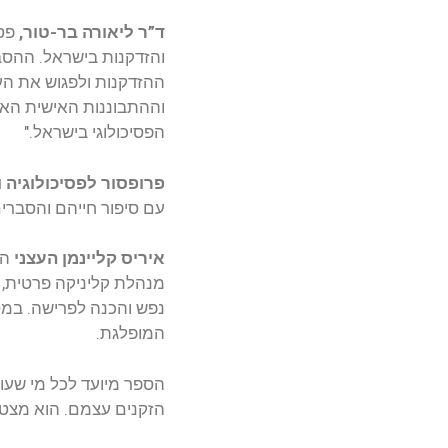
ד”ר ליאורה בר-טור,
פסי
והזדקנות בישראל. ההסב
ההזדקנות ולפגוש את הע
וההתבוננות האישית האמ
הפסיכולוגי בישראל."
פרופסור לפסיכולוגיה 
עם סיפור חייהם והסברים 
איריס קליינמן העצני
הי
מנהלת קליניקה פרטית, ל
נפש והכנה לפרישה. במסג
המופלגת.
הספר מיועד לכל מי שעו
הזקנים עצמם. הוא מצטרף